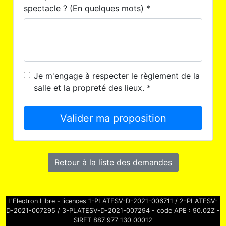
spectacle ? (En quelques mots) *
Je m'engage à respecter le règlement de la
salle et la propreté des lieux. *
Valider ma proposition
Retour à la liste des demandes
L'Electron Libre - licences 1-PLATESV-D-2021-006711 / 2-PLATESV-
D-2021-007295 / 3-PLATESV-D-2021-007294 - code APE : 90.02Z -
SIRET 887 977 130 00012