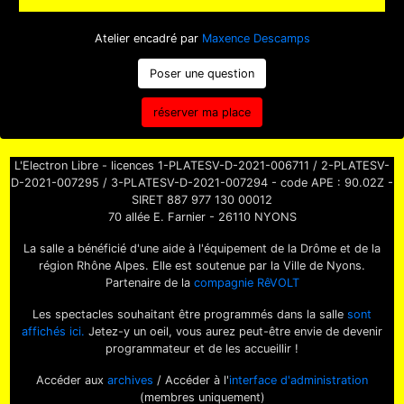
Tarif : 180€ + adhésion
présenter des spectacles.
Adultes et jeunes à partir de 16 ans.
Les nouveaux adhérents sont priés de s'inscrire
Atelier encadré par
Maxence Descamps
Une expérience en improvisation théâtrale est
aux ateliers d'impro avant d'intégrer la ligue.
requise.
Poser une question
réserver ma place
L'Electron Libre - licences 1-PLATESV-D-2021-006711 / 2-PLATESV-
D-2021-007295 / 3-PLATESV-D-2021-007294 - code APE : 90.02Z -
SIRET 887 977 130 00012
70 allée E. Farnier - 26110 NYONS
La salle a bénéficié d'une aide à l'équipement de la Drôme et de la
région Rhône Alpes. Elle est soutenue par la Ville de Nyons.
Partenaire de la
compagnie RêVOLT
Les spectacles souhaitant être programmés dans la salle
sont
affichés ici.
Jetez-y un oeil, vous aurez peut-être envie de devenir
programmateur et de les accueillir !
Accéder aux
archives
/ Accéder à l'
interface d'administration
(membres uniquement)