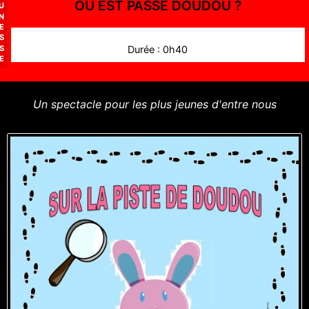
OÙ EST PASSÉ DOUDOU ?
U
N
E
S
S
Durée : 0h40
E
Un spectacle pour les plus jeunes d'entre nous