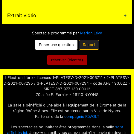
travers ce stage de 3 jours il apprendra les bases de
l'impro et les diverses catégories proposées. Au
Tarif : 100€
Extrait vidéo
bout des 3 jours un petit rendu sera offert aux
Tarif Adhérents : 90€
parents et aux proches à 16h. Bref venez passer un
super moment tous ensemble dans une ambiance
Pas de vidéo pour le moment
Spectacle programmé par
Marion Lévy
conviviale et ludique.
Poser une question
Rappel
Date du stage : 16, 17 et 18 février
Horaire : de 9h30 à 12h et de 14h à 16h (possibilité
réserver (bientôt)
de manger sur place avec un pique nique)
Rendu de stage (petit spectacle) le 18 février à 16h
L'Electron Libre - licences 1-PLATESV-D-2021-006711 / 2-PLATESV-
D-2021-007295 / 3-PLATESV-D-2021-007294 - code APE : 90.02Z -
SIRET 887 977 130 00012
70 allée E. Farnier - 26110 NYONS
La salle a bénéficié d'une aide à l'équipement de la Drôme et de la
région Rhône Alpes. Elle est soutenue par la Ville de Nyons.
Partenaire de la
compagnie RêVOLT
Les spectacles souhaitant être programmés dans la salle
sont
affichés ici.
Jetez-y un oeil, vous aurez peut-être envie de devenir