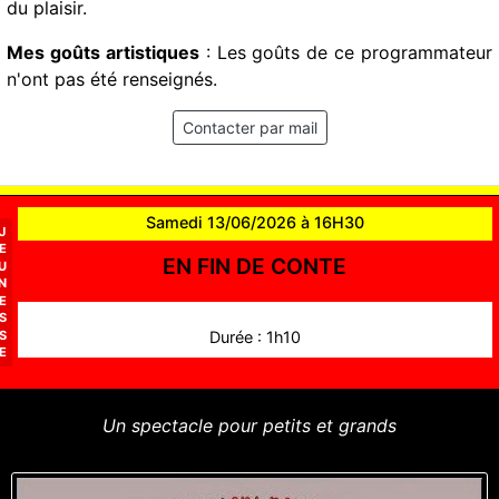
du plaisir.
Mes goûts artistiques
: Les goûts de ce programmateur
n'ont pas été renseignés.
Contacter par mail
Samedi 13/06/2026 à 16H30
J
E
EN FIN DE CONTE
U
N
E
S
S
Durée : 1h10
E
Un spectacle pour petits et grands