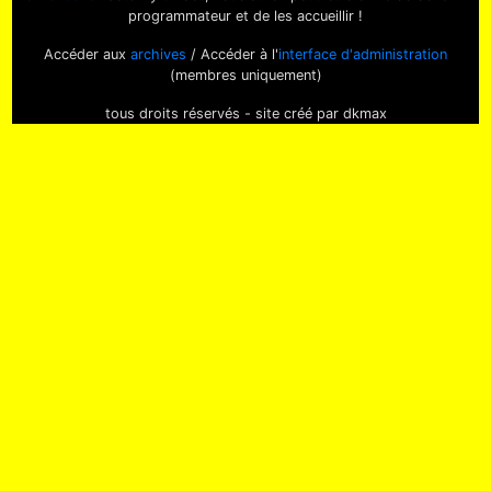
programmateur et de les accueillir !
Accéder aux
archives
/ Accéder à l'
interface d'administration
(membres uniquement)
tous droits réservés - site créé par dkmax