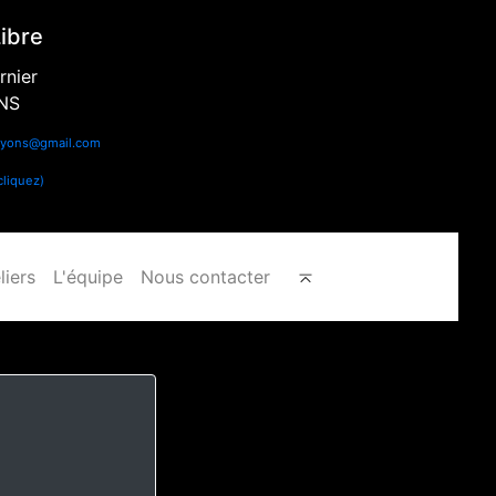
Libre
rnier
NS
.nyons@gmail.com
liquez)
liers
L'équipe
Nous contacter