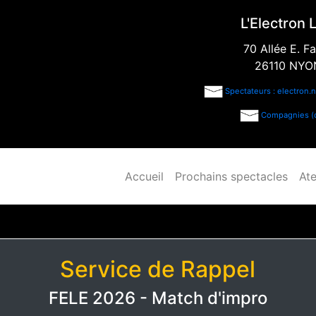
L'Electron 
70 Allée E. Fa
26110 NYO
Spectateurs : electron
Compagnies (c
Accueil
Prochains spectacles
Ate
Service de Rappel
FELE 2026 - Match d'impro